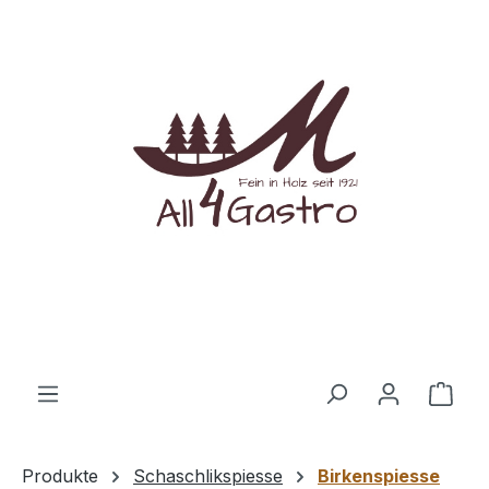
Zum Hauptinhalt springen
Ware
Produkte
Schaschlikspiesse
Birkenspiesse