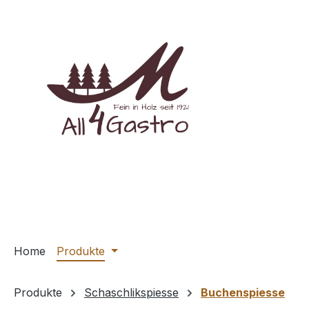
m Hauptinhalt springen
Zur Suche springen
Zur Hauptnavigation springen
Home
Produkte
Produkte
Schaschlikspiesse
Buchenspiesse