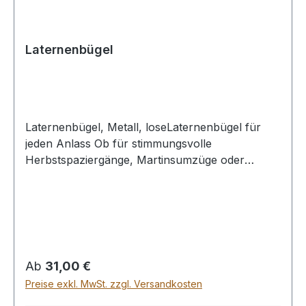
Laternenbügel
Laternenbügel, Metall, loseLaternenbügel für
jeden Anlass Ob für stimmungsvolle
Herbstspaziergänge, Martinsumzüge oder
festliche Dekorationen: Unsere hochwertigen
Laternenbügel sind die ideale Ergänzung für
jedes Laternenlicht. Gefertigt aus stabilem,
rostfreiem Metall garantieren sie eine sichere
Handhabung und langen Gebrauch – selbst bei
Wind und Wetter. Dank der praktischen
Regulärer Preis:
Ab
31,00 €
Halterung lassen sich Ihre selbstgebastelten
Preise exkl. MwSt. zzgl. Versandkosten
Laternen verschiedenster Größen und Formen