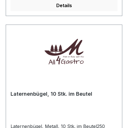
mühelos befestigen. Der Bügel wird am
Details
Laternenkörper durch Biegen der Enden
befestigt und dient als Halterung für den
Laternenstab.
Laternenbügel, 10 Stk. im Beutel
Laternenbügel, Metall, 10 Stk. im Beutel250