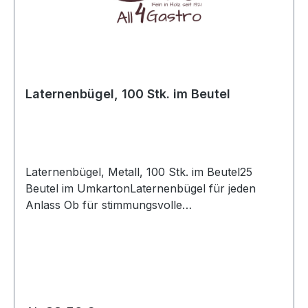
Laternenbügel, 100 Stk. im Beutel
Laternenbügel, Metall, 100 Stk. im Beutel25
Beutel im UmkartonLaternenbügel für jeden
Anlass Ob für stimmungsvolle
Herbstspaziergänge, Martinsumzüge oder
festliche Dekorationen: Unsere hochwertigen
Laternenbügel sind die ideale Ergänzung für
jedes Laternenlicht. Gefertigt aus stabilem,
rostfreiem Metall garantieren sie eine sichere
Handhabung und langen Gebrauch – selbst bei