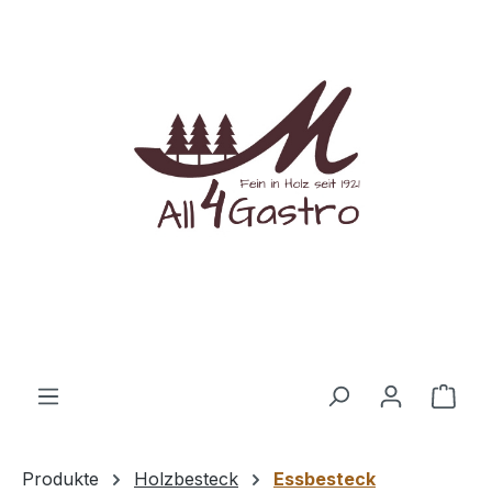
Zum Hauptinhalt springen
Ware
Produkte
Holzbesteck
Essbesteck